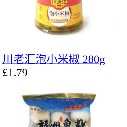
川老汇泡小米椒 280g
£1.79