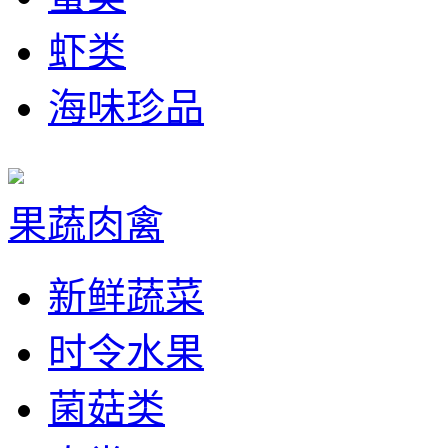
虾类
海味珍品
果蔬肉禽
新鲜蔬菜
时令水果
菌菇类