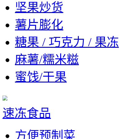
坚果炒货
薯片膨化
糖果 / 巧克力 / 果冻
麻薯/糯米糍
蜜饯/干果
速冻食品
方便预制菜