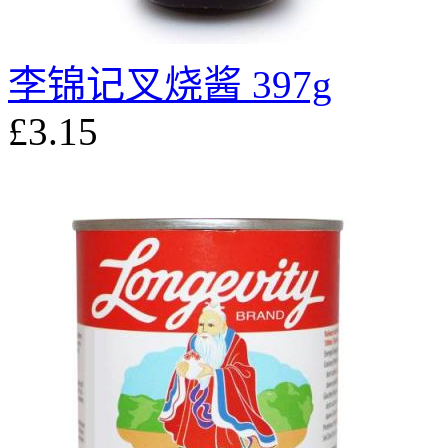
李锦记叉烧酱 397g
£3.15