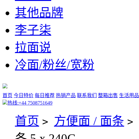
其他品牌
李子柒
拉面说
冷面/粉丝/宽粉
首页
今日特价
每日推荐
热销产品
联系我们
整箱出售
生活用品
热线:+44 7508751649
首页
方便面 / 面条
>
>
冬 5 x 240G