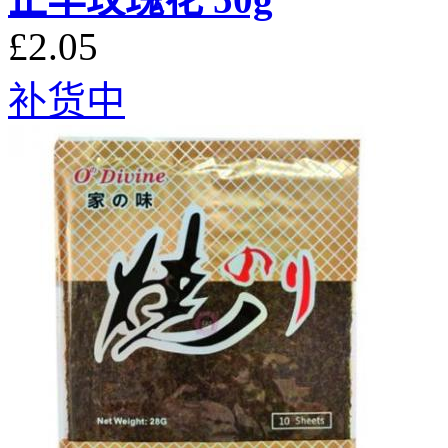
£2.05
补货中