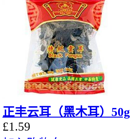
正丰云耳（黑木耳）50g
£1.59