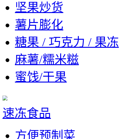
坚果炒货
薯片膨化
糖果 / 巧克力 / 果冻
麻薯/糯米糍
蜜饯/干果
速冻食品
方便预制菜