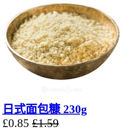
日式面包糠 230g
£0.85
£1.59