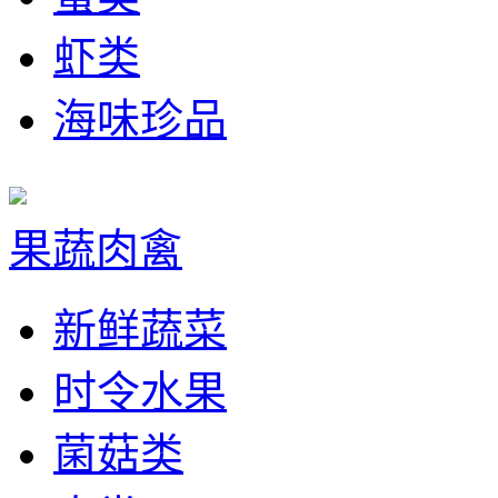
虾类
海味珍品
果蔬肉禽
新鲜蔬菜
时令水果
菌菇类