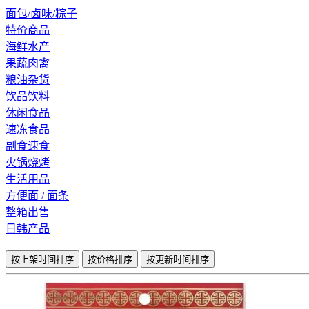
面包/卤味/粽子
特价商品
海鲜水产
果蔬肉禽
粮油杂货
饮品饮料
休闲食品
速冻食品
副食速食
火锅烧烤
生活用品
方便面 / 面条
整箱出售
日韩产品
按上架时间排序
按价格排序
按更新时间排序