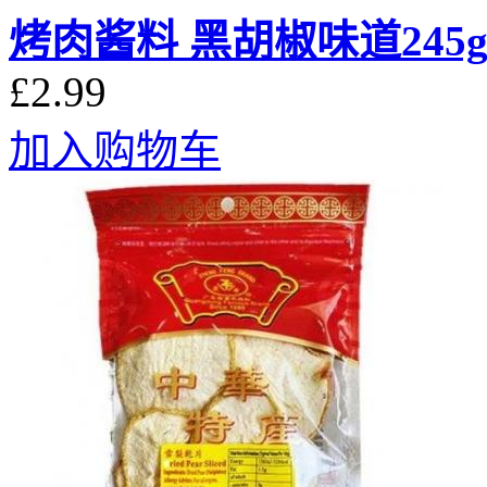
烤肉酱料 黑胡椒味道245
£2.99
加入购物车