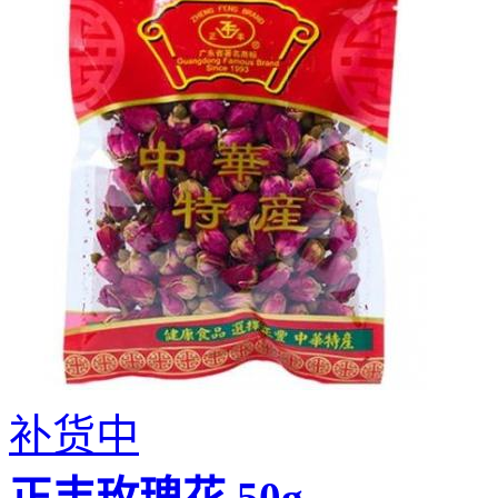
补货中
正丰玫瑰花 50g