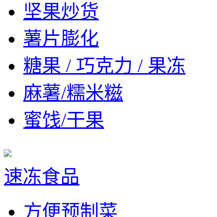
坚果炒货
薯片膨化
糖果 / 巧克力 / 果冻
麻薯/糯米糍
蜜饯/干果
速冻食品
方便预制菜