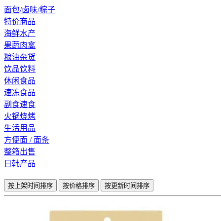
面包/卤味/粽子
特价商品
海鲜水产
果蔬肉禽
粮油杂货
饮品饮料
休闲食品
速冻食品
副食速食
火锅烧烤
生活用品
方便面 / 面条
整箱出售
日韩产品
按上架时间排序
按价格排序
按更新时间排序