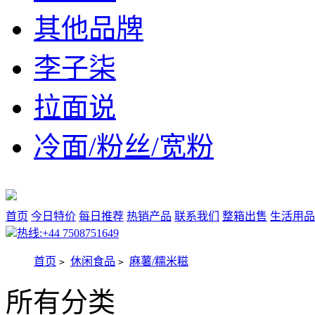
其他品牌
李子柒
拉面说
冷面/粉丝/宽粉
首页
今日特价
每日推荐
热销产品
联系我们
整箱出售
生活用品
热线:+44 7508751649
首页
休闲食品
麻薯/糯米糍
>
>
所有分类