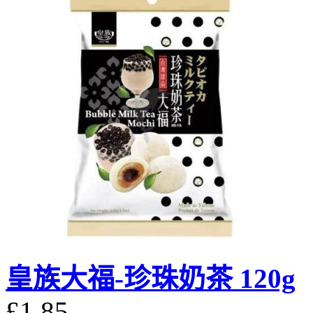
皇族大福-珍珠奶茶 120g
£1.85