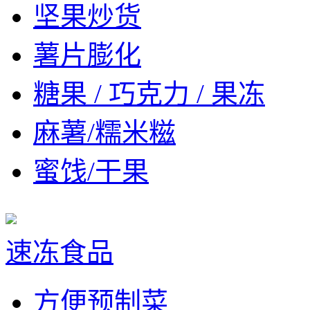
坚果炒货
薯片膨化
糖果 / 巧克力 / 果冻
麻薯/糯米糍
蜜饯/干果
速冻食品
方便预制菜