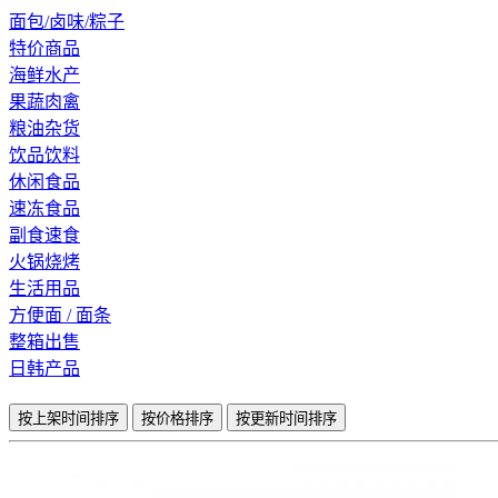
面包/卤味/粽子
特价商品
海鲜水产
果蔬肉禽
粮油杂货
饮品饮料
休闲食品
速冻食品
副食速食
火锅烧烤
生活用品
方便面 / 面条
整箱出售
日韩产品
按上架时间排序
按价格排序
按更新时间排序