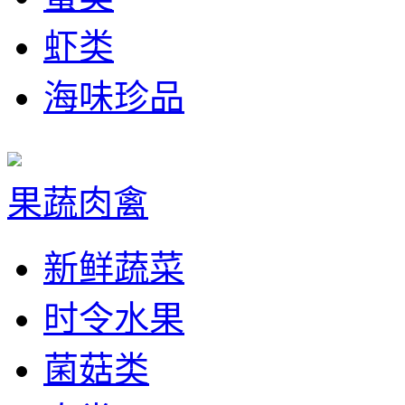
虾类
海味珍品
果蔬肉禽
新鲜蔬菜
时令水果
菌菇类