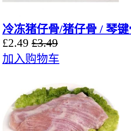
冷冻猪仔骨/猪仔骨 / 琴键骨
£2.49
£3.49
加入购物车