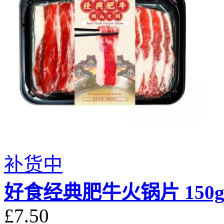
补货中
好食经典肥牛火锅片 150
£7.50