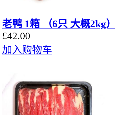
老鸭 1箱 （6只 大概2
£42.00
加入购物车