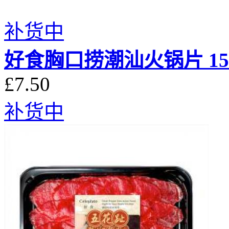
补货中
好食胸口捞潮汕火锅片 15
£7.50
补货中