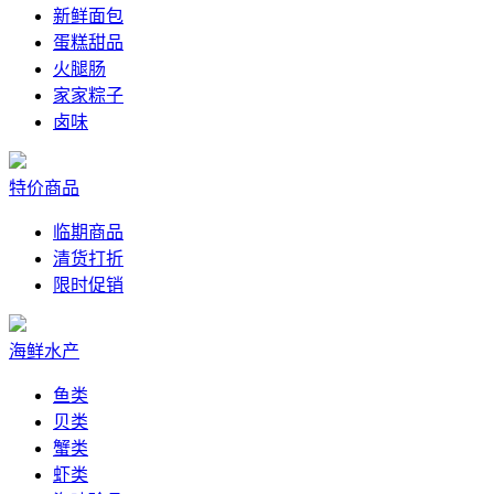
新鲜面包
蛋糕甜品
火腿肠
家家粽子
卤味
特价商品
临期商品
清货打折
限时促销
海鲜水产
鱼类
贝类
蟹类
虾类