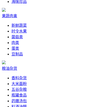
海味珍品
果蔬肉禽
新鲜蔬菜
时令水果
菌菇类
肉类
蛋类
豆制品
粮油杂货
香料杂货
大米面粉
五谷杂粮
瓶罐食品
药膳汤包
料酒油醋