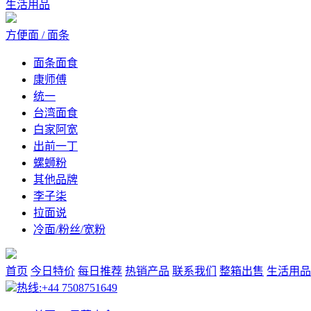
生活用品
方便面 / 面条
面条面食
康师傅
统一
台湾面食
白家阿宽
出前一丁
螺蛳粉
其他品牌
李子柒
拉面说
冷面/粉丝/宽粉
首页
今日特价
每日推荐
热销产品
联系我们
整箱出售
生活用品
热线:+44 7508751649