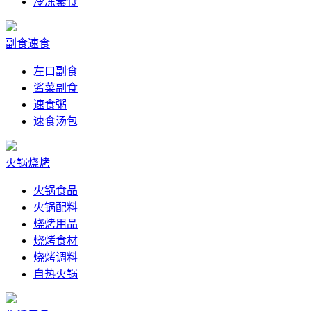
冷冻素食
副食速食
左口副食
酱菜副食
速食粥
速食汤包
火锅烧烤
火锅食品
火锅配料
烧烤用品
烧烤食材
烧烤调料
自热火锅