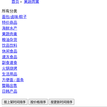
首页
果蔬肉禽
>
所有分类
面包/卤味/粽子
特价商品
海鲜水产
果蔬肉禽
粮油杂货
饮品饮料
休闲食品
速冻食品
副食速食
火锅烧烤
生活用品
方便面 / 面条
整箱出售
日韩产品
按上架时间排序
按价格排序
按更新时间排序