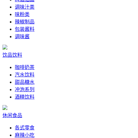
调味汁类
味粉类
辣椒制品
包装酱料
调味酱
饮品饮料
咖啡奶茶
汽水饮料
甜品糖水
冲泡系列
酒精饮料
休闲食品
各式零食
麻辣小吃