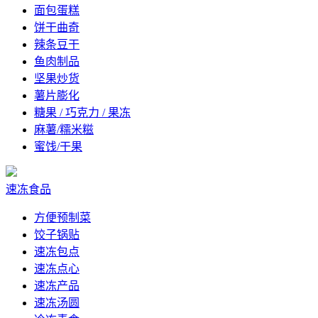
面包蛋糕
饼干曲奇
辣条豆干
鱼肉制品
坚果炒货
薯片膨化
糖果 / 巧克力 / 果冻
麻薯/糯米糍
蜜饯/干果
速冻食品
方便预制菜
饺子锅贴
速冻包点
速冻点心
速冻产品
速冻汤圆