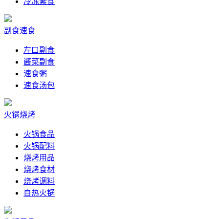
冷冻素食
副食速食
左口副食
酱菜副食
速食粥
速食汤包
火锅烧烤
火锅食品
火锅配料
烧烤用品
烧烤食材
烧烤调料
自热火锅