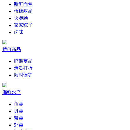
新鲜面包
蛋糕甜品
火腿肠
家家粽子
卤味
特价商品
临期商品
清货打折
限时促销
海鲜水产
鱼类
贝类
蟹类
虾类