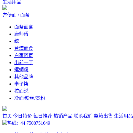
生活用品
方便面 / 面条
面条面食
康师傅
统一
台湾面食
白家阿宽
出前一丁
螺蛳粉
其他品牌
李子柒
拉面说
冷面/粉丝/宽粉
首页
今日特价
每日推荐
热销产品
联系我们
整箱出售
生活用品
热线:+44 7508751649