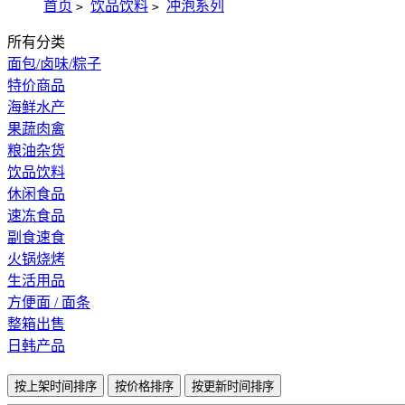
首页
饮品饮料
冲泡系列
>
>
所有分类
面包/卤味/粽子
特价商品
海鲜水产
果蔬肉禽
粮油杂货
饮品饮料
休闲食品
速冻食品
副食速食
火锅烧烤
生活用品
方便面 / 面条
整箱出售
日韩产品
按上架时间排序
按价格排序
按更新时间排序