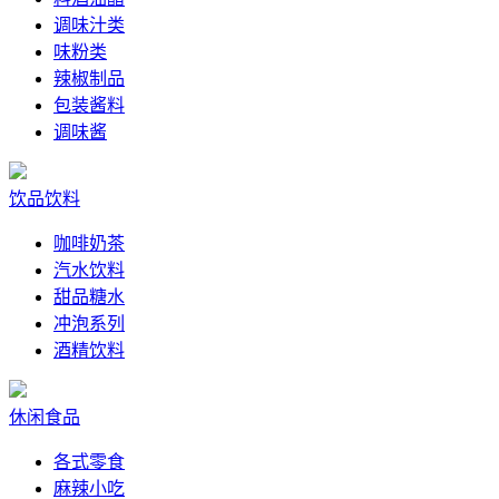
调味汁类
味粉类
辣椒制品
包装酱料
调味酱
饮品饮料
咖啡奶茶
汽水饮料
甜品糖水
冲泡系列
酒精饮料
休闲食品
各式零食
麻辣小吃