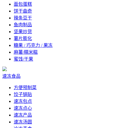
面包蛋糕
饼干曲奇
辣条豆干
鱼肉制品
坚果炒货
薯片膨化
糖果 / 巧克力 / 果冻
麻薯/糯米糍
蜜饯/干果
速冻食品
方便预制菜
饺子锅贴
速冻包点
速冻点心
速冻产品
速冻汤圆