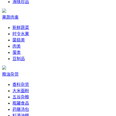
海味珍品
果蔬肉禽
新鲜蔬菜
时令水果
菌菇类
肉类
蛋类
豆制品
粮油杂货
香料杂货
大米面粉
五谷杂粮
瓶罐食品
药膳汤包
料酒油醋