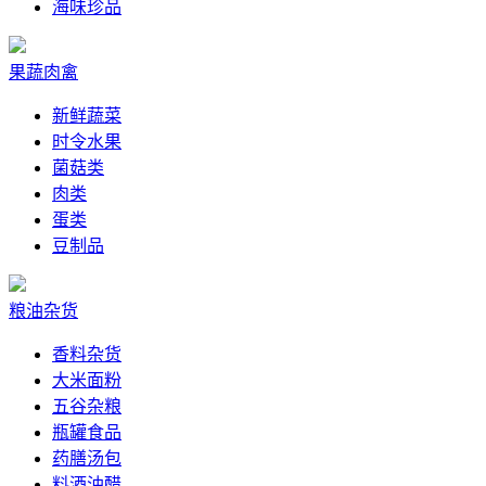
海味珍品
果蔬肉禽
新鲜蔬菜
时令水果
菌菇类
肉类
蛋类
豆制品
粮油杂货
香料杂货
大米面粉
五谷杂粮
瓶罐食品
药膳汤包
料酒油醋