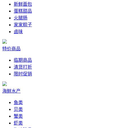
新鲜面包
蛋糕甜品
火腿肠
家家粽子
卤味
特价商品
临期商品
清货打折
限时促销
海鲜水产
鱼类
贝类
蟹类
虾类