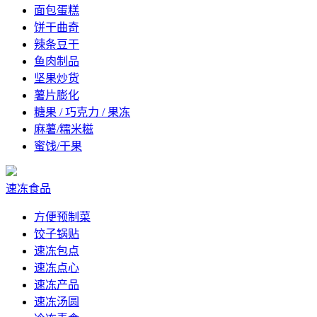
面包蛋糕
饼干曲奇
辣条豆干
鱼肉制品
坚果炒货
薯片膨化
糖果 / 巧克力 / 果冻
麻薯/糯米糍
蜜饯/干果
速冻食品
方便预制菜
饺子锅贴
速冻包点
速冻点心
速冻产品
速冻汤圆