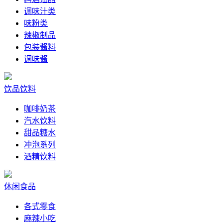
调味汁类
味粉类
辣椒制品
包装酱料
调味酱
饮品饮料
咖啡奶茶
汽水饮料
甜品糖水
冲泡系列
酒精饮料
休闲食品
各式零食
麻辣小吃