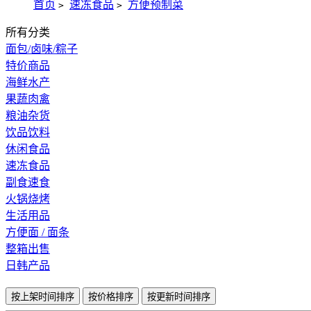
首页
速冻食品
方便预制菜
>
>
所有分类
面包/卤味/粽子
特价商品
海鲜水产
果蔬肉禽
粮油杂货
饮品饮料
休闲食品
速冻食品
副食速食
火锅烧烤
生活用品
方便面 / 面条
整箱出售
日韩产品
按上架时间排序
按价格排序
按更新时间排序