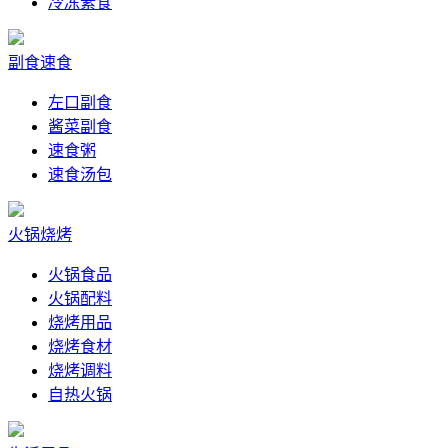
冷冻素食
副食速食
左口副食
酱菜副食
速食粥
速食汤包
火锅烧烤
火锅食品
火锅配料
烧烤用品
烧烤食材
烧烤调料
自热火锅