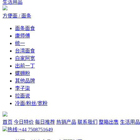
生活用品
方便面 / 面条
面条面食
康师傅
统一
台湾面食
白家阿宽
出前一丁
螺蛳粉
其他品牌
李子柒
拉面说
冷面/粉丝/宽粉
首页
今日特价
每日推荐
热销产品
联系我们
整箱出售
生活用品
热线:+44 7508751649