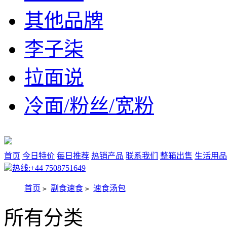
其他品牌
李子柒
拉面说
冷面/粉丝/宽粉
首页
今日特价
每日推荐
热销产品
联系我们
整箱出售
生活用品
热线:+44 7508751649
首页
副食速食
速食汤包
>
>
所有分类