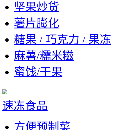
坚果炒货
薯片膨化
糖果 / 巧克力 / 果冻
麻薯/糯米糍
蜜饯/干果
速冻食品
方便预制菜