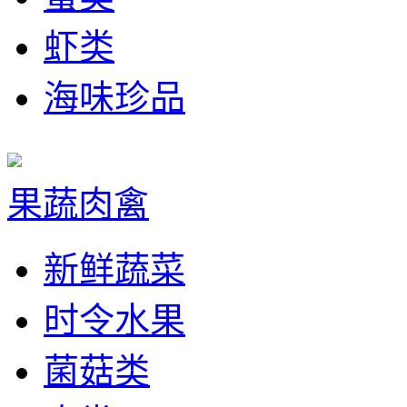
虾类
海味珍品
果蔬肉禽
新鲜蔬菜
时令水果
菌菇类