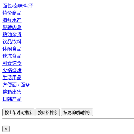
面包/卤味/粽子
特价商品
海鲜水产
果蔬肉禽
粮油杂货
饮品饮料
休闲食品
速冻食品
副食速食
火锅烧烤
生活用品
方便面 / 面条
整箱出售
日韩产品
按上架时间排序
按价格排序
按更新时间排序
×