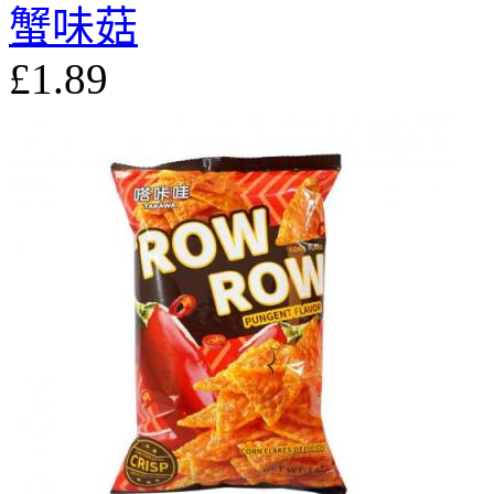
蟹味菇
£1.89