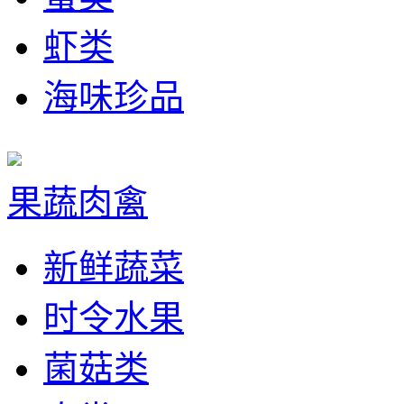
虾类
海味珍品
果蔬肉禽
新鲜蔬菜
时令水果
菌菇类