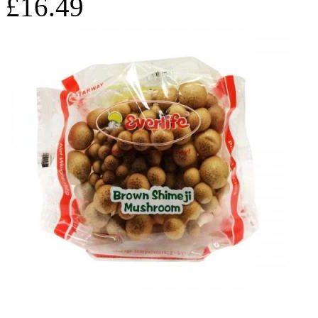
£16.49