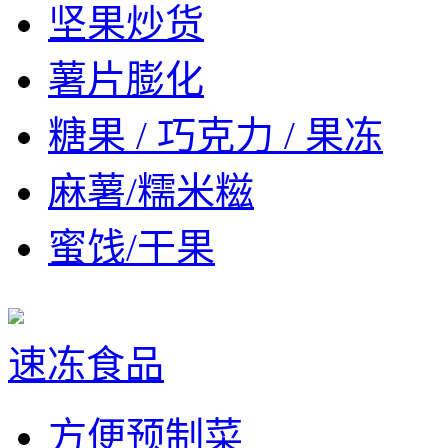
坚果炒货
薯片膨化
糖果 / 巧克力 / 果冻
麻薯/糯米糍
蜜饯/干果
速冻食品
方便预制菜