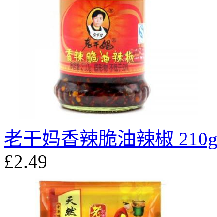
老干妈香辣脆油辣椒 210
£2.49