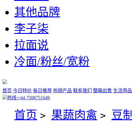
其他品牌
李子柒
拉面说
冷面/粉丝/宽粉
首页
今日特价
每日推荐
热销产品
联系我们
整箱出售
生活用品
热线:+44 7508751649
首页
果蔬肉禽
豆
>
>