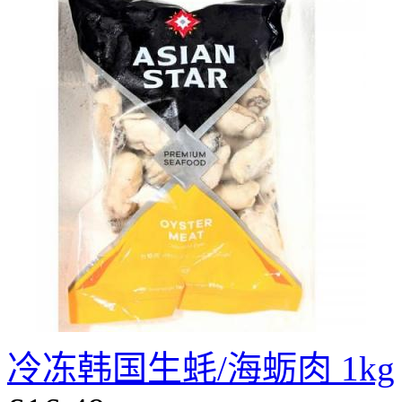
冷冻韩国生蚝/海蛎肉 1kg