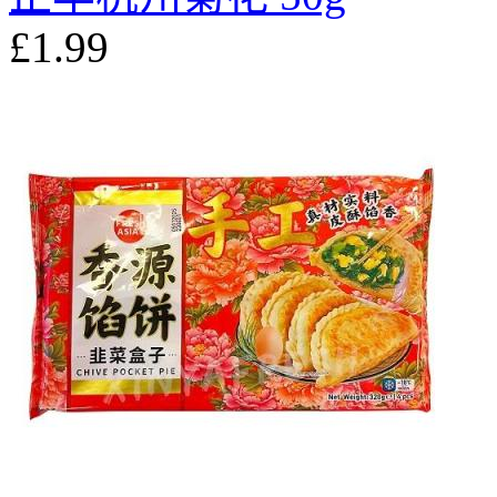
£1.99