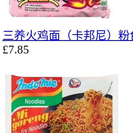
三养火鸡面（卡邦尼）粉色
£7.85