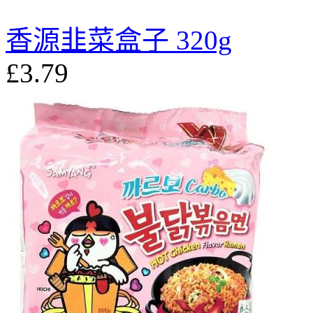
香源韭菜盒子 320g
£3.79