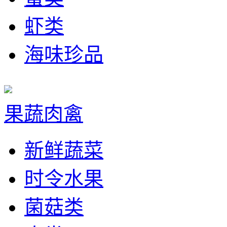
虾类
海味珍品
果蔬肉禽
新鲜蔬菜
时令水果
菌菇类