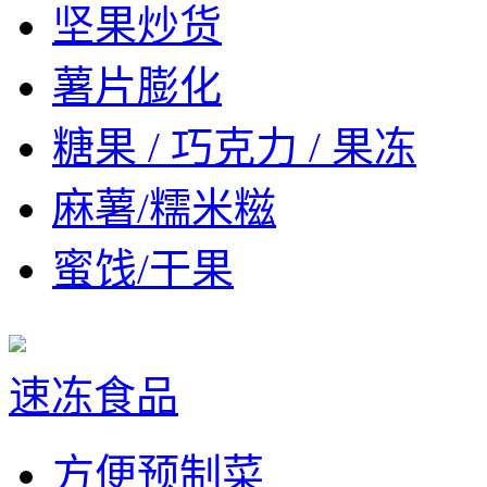
坚果炒货
薯片膨化
糖果 / 巧克力 / 果冻
麻薯/糯米糍
蜜饯/干果
速冻食品
方便预制菜